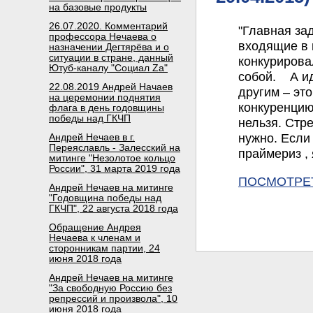
на базовые продукты
26.07.2020. Комментарий
"Главная за
профессора Нечаева о
входящие в 
назначении Дегтярёва и о
ситуации в стране, данный
конкуриров
Ютуб-каналу "Социал Za"
собой. А ид
22.08.2019 Андрей Начаев
другим – эт
на церемонии поднятия
конкуренцию
флага в день годовщины
победы над ГКЧП
нельзя. Стр
Андрей Нечаев в г.
нужно. Если
Переяславль - Залесский на
праймериз , 
митинге "Незолотое кольцо
России", 31 марта 2019 года
ПОСМОТРЕ
Андрей Нечаев на митинге
"Годовщина победы над
ГКЧП", 22 августа 2018 года
Обращение Андрея
Нечаева к членам и
сторонникам партии, 24
июня 2018 года
Андрей Нечаев на митинге
"За свободную Россию без
репрессий и произвола", 10
июня 2018 года