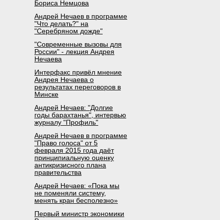
Бориса Немцова
Андрей Нечаев в программе
"Что делать?" на
"Серебряном дожде"
"Современные вызовы для
России" - лекция Андрея
Нечаева
Интерфакс привёл мнение
Андрея Нечаева о
результатах переговоров в
Минске
Андрей Нечаев: "Долгие
годы барахтанья", интервью
журналу "Профиль"
Андрей Нечаев в программе
"Право голоса" от 5
февраля 2015 года даёт
принципиальную оценку
антикризисного плана
правительства
Андрей Нечаев: «Пока мы
не поменяли систему,
менять кран бесполезно»
Первый министр экономики