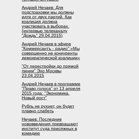
Андрей Нечаев: Для
подстраховки мы должны
идти от двух партий. Как
коалиция должна
участвовать в выборах.
(интервью телеканалу
"Дождь" 29.04.2015)
Андрей Нечаев в эфире
"Коммерсантъ - радио":«Мы
совершенно не конкуренты
демократической коалиции»
"От перестройки до прямой
линии" Эхо Москвы
23.04.2015
Андрей Нечаев в программе
"Право голоса" от 13 апреля
2015 года: "Экономика.
Новый рост"
Рубль не рухнет, он будет
плавно слабеть
Нечаев: Последние
нововведения превращают
институт суда присяжных в
комедию