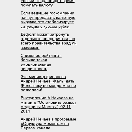
России: когда придет время
покупать валюту
Если ведущие госкомпании
начнут продавать валютную
выручку, это стабилизирует
ситуацию с курсом рубля
Дефолт может затронуть
отдельные предприятия, но
всего правительства вряд ли
возможен
Снижение рейтинга -
больше такая
эмоциональная
неприятность
Экс-министр финансов
Андрей Нечаев: Жаль, дать
Железняку по морде мне не
позволили!
Выступление А.Нечаева на
митинге "Остановить развал
медицины Москвы", 02 11
2014
Андрей Нечаев в программе
«Структура момента» на
Первом канале