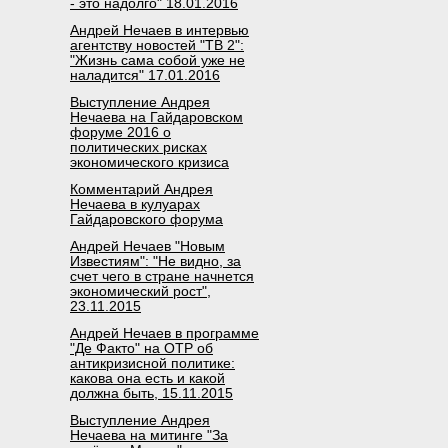
- это надолго" 18.01.2016
Андрей Нечаев в интервью
агентству новостей "ТВ 2":
"Жизнь сама собой уже не
наладится" 17.01.2016
Выступление Андрея
Нечаева на Гайдаровском
форуме 2016 о
политических рисках
экономического кризиса
Комментарий Андрея
Нечаева в кулуарах
Гайдаровского форума
Андрей Нечаев "Новым
Известиям": "Не видно, за
счет чего в стране начнется
экономический рост",
23.11.2015
Андрей Нечаев в программе
"Де Факто" на ОТР об
антикризисной политике:
какова она есть и какой
должна быть, 15.11.2015
Выступление Андрея
Нечаева на митинге "За