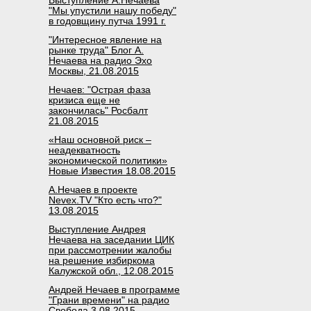
Выступление А.Нечаева
"Мы упустили нашу победу"
в годовщину путча 1991 г.
"Интересное явление на
рынке труда" Блог А.
Нечаева на радио Эхо
Москвы, 21.08.2015
Нечаев: "Острая фаза
кризиса еще не
закончилась" Росбалт
21.08.2015
«Наш основной риск –
неадекватность
экономической политики»
Новые Известия 18.08.2015
А.Нечаев в проекте
Nevex.TV "Кто есть что?"
13.08.2015
Выступление Андрея
Нечаева на заседании ЦИК
при рассмотрении жалобы
на решение избиркома
Калужской обл., 12.08.2015
Андрей Нечаев в программе
"Грани времени" на радио
Свобода 3.08.2015