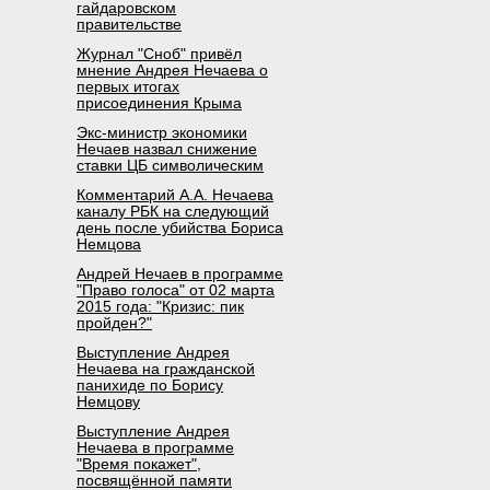
гайдаровском
правительстве
Журнал "Сноб" привёл
мнение Андрея Нечаева о
первых итогах
присоединения Крыма
Экс-министр экономики
Нечаев назвал снижение
ставки ЦБ символическим
Комментарий А.А. Нечаева
каналу РБК на следующий
день после убийства Бориса
Немцова
Андрей Нечаев в программе
"Право голоса" от 02 марта
2015 года: "Кризис: пик
пройден?"
Выступление Андрея
Нечаева на гражданской
панихиде по Борису
Немцову
Выступление Андрея
Нечаева в программе
"Время покажет",
посвящённой памяти