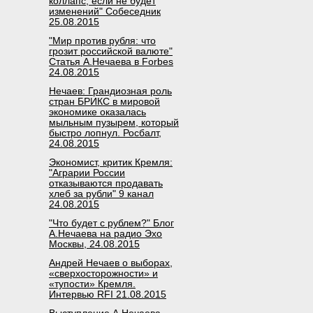
коллапс, если не будет
изменений" Собеседник
25.08.2015
"Мир против рубля: что
грозит российской валюте"
Статья А.Нечаева в Forbes
24.08.2015
Нечаев: Грандиозная роль
стран БРИКС в мировой
экономике оказалась
мыльным пузырем, который
быстро лопнул. Росбалт,
24.08.2015
Экономист, критик Кремля:
"Аграрии России
отказываются продавать
хлеб за рубли" 9 канал
24.08.2015
"Что будет с рублем?" Блог
А.Нечаева на радио Эхо
Москвы, 24.08.2015
Андрей Нечаев о выборах,
«сверхосторожности» и
«тупости» Кремля.
Интервью RFI 21.08.2015