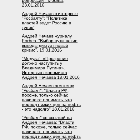
репрессий". Москва,
23.01.2016
Андрей Нечаев в интервью
"Росбалту": "Политика
властей ведет Россию в
тупик"
Андрей Нечаев журналу
Forbes: "Выбор пути: какие
выводы диктует новый
кризис", 19.01.2016
"Медуза": «Прозрение
должно наступить у
Владимира Путина».
Интервью экономиста
Андрея Нечаева 19.01.2016
Андрей Нечаев агентству
"Росбалт": "Власти РФ,
похоже, только сейчас
начинают понимать, что
период низких цен на нефть
- это надолго" 18.01.2016
"Росбалт" со ссылкой на
Андрея Нечаева: "Власти
РФ, похоже, только сейчас
начинают понимать, что
период низких цен на нефть