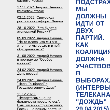
ПОДСТРА
системе России
17.11.2024 Андрей Нечаев о
МЫ
ключевой ставке
ДОЛЖНЫ
02.11.2022. Синусоида
российских реформ. Лекция
ИДТИ ОТ
28.10.2022. "Что будет с
ДВУХ
экономикой России?"
ПАРТИЙ.
05.09.2022. Андрей Нечаев:
"Не то плохо, что мы в ж…,
КАК
а то, что мы решили в ней
обустраиваться"
КОАЛИЦИ
31.08.2022. Андрей Нечаев
ДОЛЖНА
в программе "Особое
мнение"
УЧАСТВО
24.02.2022. Андрей Нечаев:
В
День позора!
ВЫБОРАХ
24.09.2021. Андрей Нечаев:
"Итоги "выборов" в
(ИНТЕРВ
Государственную Думу"
ТЕЛЕКАН
11.12.2020.
"Импортозамещение
"ДОЖДЬ"
фактически провалилось".
Бывший министр экономики
29.04.2015)
России – о резком росте цен