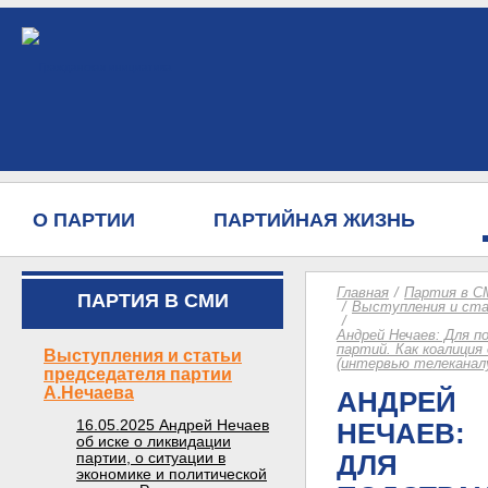
О ПАРТИИ
ПАРТИЙНАЯ ЖИЗНЬ
Главная
Партия в С
ПАРТИЯ В СМИ
Выступления и ста
Андрей Нечаев: Для 
партий. Как коалиция
Выступления и статьи
(интервью телеканалу
председателя партии
А.Нечаева
АНДРЕЙ
16.05.2025 Андрей Нечаев
НЕЧАЕВ:
об иске о ликвидации
партии, о ситуации в
ДЛЯ
экономике и политической