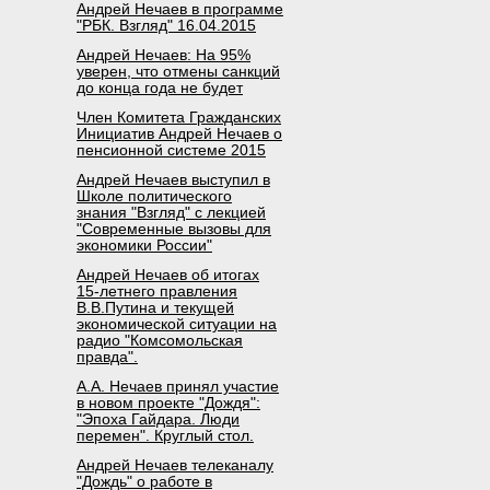
Андрей Нечаев в программе
"РБК. Взгляд" 16.04.2015
Андрей Нечаев: На 95%
уверен, что отмены санкций
до конца года не будет
Член Комитета Гражданских
Инициатив Андрей Нечаев о
пенсионной системе 2015
Андрей Нечаев выступил в
Школе политического
знания "Взгляд" с лекцией
"Современные вызовы для
экономики России"
Андрей Нечаев об итогах
15-летнего правления
В.В.Путина и текущей
экономической ситуации на
радио "Комсомольская
правда".
А.А. Нечаев принял участие
в новом проекте "Дождя":
"Эпоха Гайдара. Люди
перемен". Круглый стол.
Андрей Нечаев телеканалу
"Дождь" о работе в