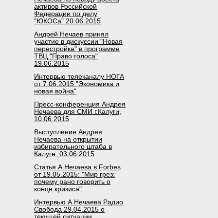
активов Российской
Федерации по делу
"ЮКОСа" 20.06.2015
Андрей Нечаев принял
участие в дискуссии "Новая
перестройка" в программе
ТВЦ "Право голоса"
19.06.2015
Интервью телеканалу НОГА
от 7.06.2015 "Экономика и
новая война"
Пресс-конференция Андрея
Нечаева для СМИ г.Калуги,
10.06.2015
Выступление Андрея
Нечаева на открытии
избирательного штаба в
Калуге. 03.06.2015
Статья А.Нечаева в Forbes
от 19.05.2015: "Мир грез:
почему рано говорить о
конце кризиса"
Интервью А.Нечаева Радио
Свобода 29.04.2015 о
текущей ситуации