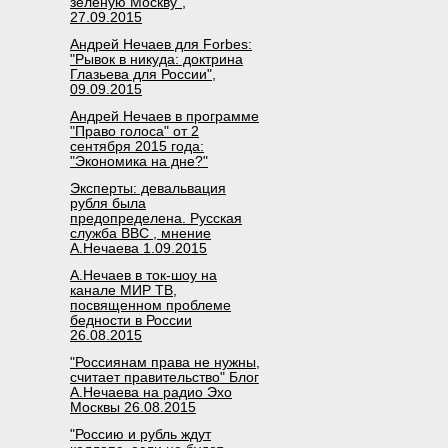
зелёную Москву",
27.09.2015
Андрей Нечаев для Forbes:
"Рывок в никуда: доктрина
Глазьева для России",
09.09.2015
Андрей Нечаев в программе
"Право голоса" от 2
сентября 2015 года:
"Экономика на дне?"
Эксперты: девальвация
рубля была
предопределена. Русская
служба BBC , мнение
А.Нечаева 1.09.2015
А.Нечаев в ток-шоу на
канале МИР ТВ,
посвященном проблеме
бедности в России
26.08.2015
"Россиянам права не нужны,
считает правительство" Блог
А.Нечаева на радио Эхо
Москвы 26.08.2015
"Россию и рубль ждут