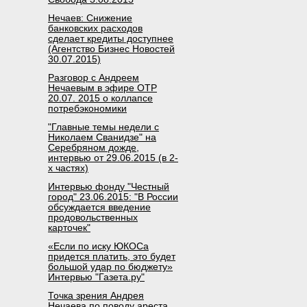
Нечаев: Снижение
банковских расходов
сделает кредиты доступнее
(Агентство Бизнес Новостей
30.07.2015)
Разговор с Андреем
Нечаевым в эфире ОТР
20.07. 2015 о коллапсе
потребэкономики
"Главные темы недели с
Николаем Сванидзе" на
Серебряном дожде,
интервью от 29.06.2015 (в 2-
х частях)
Интервью фонду "Честный
город" 23.06.2015: "В России
обсуждается введение
продовольственных
карточек"
«Если по иску ЮКОСа
придется платить, это будет
большой удар по бюджету»
Интервью "Газета.ру"
Точка зрения Андрея
Нечаева по поводу ареста