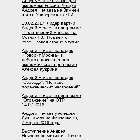
Современные вызовы для
экономики России. Лекция
Андрея Нечаева на Зимней
школе Университета КГИ
19.02.2017. Лидер партии
Андрей Нечаев в программе
"Политический массаж" на
Сотник ТВ: "Подъём с
колен" завёл страну в тупик"
Андрей Нечаев на радио
«Говорит Москва» в
дебатах, посвящённых
экономической программе
Алексея Кудрина
Андрей Нечаев на радио
"Свобода": "Не надо
пораженческих настроений"
Андрей Нечаев в программе
"Отражение" на ОТР
14.07.2016
Андрей Нечаев у Алексея
Лушникова на Фонтанка.ru,
7 марта 2016 года
Выступление Андрея
Нечаева на митинге "Против