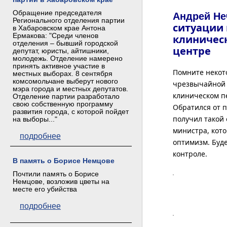
Обращение председателя
Андрей Н
Регионального отделения партии
ситуации 
в Хабаровском крае Антона
Ермакова: "Среди членов
клиничес
отделения – бывший городской
центре
депутат, юристы, айтишники,
молодежь. Отделение намерено
принять активное участие в
Помните некото
местных выборах. 8 сентября
комсомольчане выберут нового
чрезвычайной 
мэра города и местных депутатов.
клиническом п
Отделение партии разработало
свою собственную программу
Обратился от п
развития города, с которой пойдет
получил такой 
на выборы..."
министра, кот
подробнее
оптимизм. Буд
контроле.
В память о Борисе Немцове
Почтили память о Борисе
Немцове, возложив цветы на
месте его убийства
подробнее