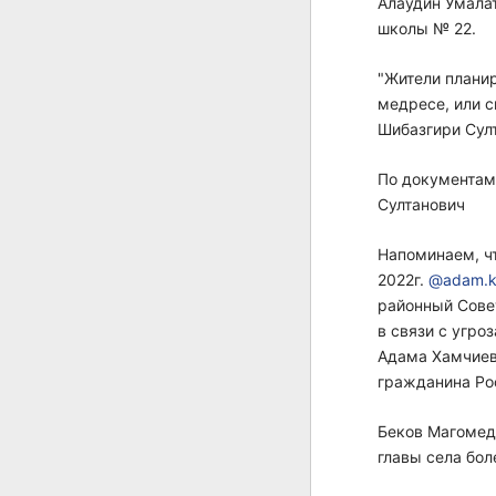
Алаудин Умала
школы № 22.
"Жители планир
медресе, или с
Шибазгири Сул
По документам
Султанович
Напоминаем, ч
2022г.
@adam.k
районный Сове
в связи с угро
Адама Хамчиев
гражданина Ро
Беков Магомед
главы села боле