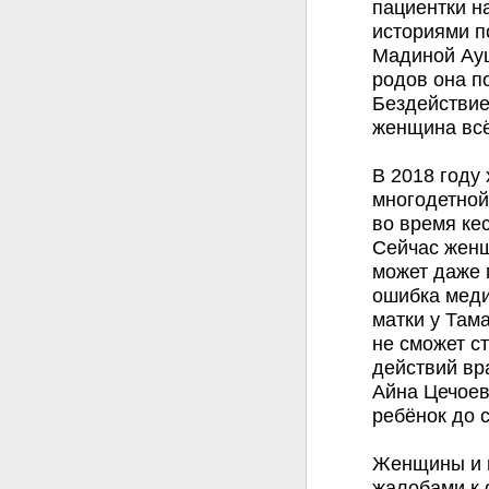
пациентки н
историями по
Мадиной Ауш
родов она п
Бездействие
женщина всё
В 2018 году
многодетной
во время кес
Сейчас женщ
может даже 
ошибка меди
матки у Там
не сможет ст
действий вр
Айна Цечоев
ребёнок до 
Женщины и и
жалобами к 