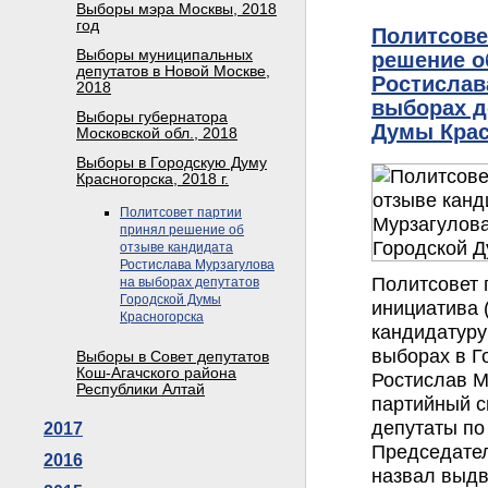
Выборы мэра Москвы, 2018
год
Политсове
Выборы муниципальных
решение о
депутатов в Новой Москве,
Ростислав
2018
выборах д
Выборы губернатора
Думы Крас
Московской обл., 2018
Выборы в Городскую Думу
Красногорска, 2018 г.
Политсовет партии
принял решение об
отзыве кандидата
Ростислава Мурзагулова
Политсовет 
на выборах депутатов
Городской Думы
инициатива 
Красногорска
кандидатуру
выборах в Г
Выборы в Совет депутатов
Кош-Агачского района
Ростислав М
Республики Алтай
партийный с
депутаты по
2017
Председател
2016
назвал выд