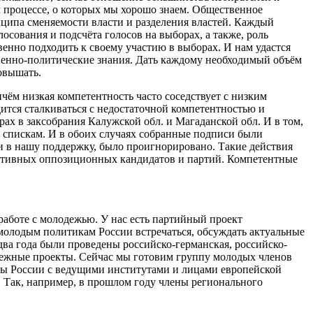
м процессе, о которых мы хорошо знаем. Общественное
нципа сменяемости власти и разделения властей. Каждый
сования и подсчёта голосов на выборах, а также, роль
венно подходить к своему участию в выборах. И нам удастся
венно-политические знания. Дать каждому необходимый объём
овышать.
чём низкая компетентность часто соседствует с низким
ится сталкиваться с недостаточной компетентностью и
ах в заксобрания Калужской обл. и Магаданской обл. И в том,
 спискам. И в обоих случаях собранные подписи были
и в нашу поддержку, было проигнорировано. Такие действия
пективных оппозиционных кандидатов и партий. Компетентные
работе с молодежью. У нас есть партийный проект
лодым политикам России встречаться, обсуждать актуальные
два года были проведены российско-германская, российско-
дежные проекты. Сейчас мы готовим группу молодых членов
ты России с ведущими институтами и лицами европейской
Так, например, в прошлом году члены регионального