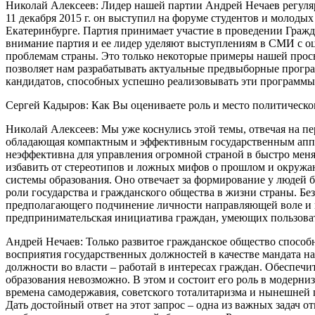
Николай Алексеев: Лидер нашей партии Андрей Нечаев регуляр
11 декабря 2015 г. он выступил на форуме студентов и молод
Екатеринбурге. Партия принимает участие в проведении Гражд
внимание партия и ее лидер уделяют выступлениям в СМИ с оц
проблемам страны. Это только некоторые примеры нашей просв
позволяет нам разрабатывать актуальные предвыборные програ
кандидатов, способных успешно реализовывать эти программы
Сергей Кадыров: Как Вы оцениваете роль и место политическо
Николай Алексеев: Мы уже коснулись этой темы, отвечая на п
обладающая компактным и эффективным государственным аппа
неэффективна для управления огромной страной в быстро мен
избавить от стереотипов и ложных мифов о прошлом и окружаю
системы образования. Оно отвечает за формирование у людей 
роли государства и гражданского общества в жизни страны. Бе
предполагающего подчинение личности направляющей воле и ин
предпринимательская инициатива граждан, умеющих пользоват
Андрей Нечаев: Только развитое гражданское общество способ
восприятия государственных должностей в качестве мандата на 
должности во власти – работай в интересах граждан. Обеспеч
образования невозможно. В этом и состоит его роль в модерн
времена самодержавия, советского тоталитаризма и нынешней 
Дать достойный ответ на этот запрос – одна из важных задач 