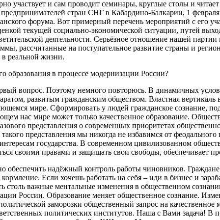
но участвует и сам проводит семинары, круглые столы и читае
ых предпринимателей стран СНГ в Кабардино-Балкарии, 1 феврал
анского форума. Вот примерный перечень мероприятий с его уча
енкой текущей социально-экономической ситуации, путей выход
етительской деятельности. Серьёзное отношение нашей партии к
ммы, рассчитанные на поступательное развитие страны и регио
 в реальной жизни.
го образования в процессе модернизации России?
ервый вопрос. Поэтому немного повторюсь. В динамичных услов
ратом, развитым гражданским обществом. Властная вертикаль 
яющемся мире. Сформировать у людей гражданское сознание, по
щем нас мире может только качественное образование. Обществ
базового представления о современных приоритетах общественно
з такого представления мы никогда не избавимся от феодального
тересам государства. В современном цивилизованном обществе 
ься своими правами и защищать свои свободы, обеспечивает пр
но обеспечить надёжный контроль работы чиновников. Граждане 
кормление. Если хочешь работать на себя – иди в бизнес и зара
ить столь важные ментальные изменения в общественном сознан
изации России. Образование меняет общественное сознание. Изм
политической заморозки общественный запрос на качественное 
ответственных политических институтов. Наша с Вами задача! В