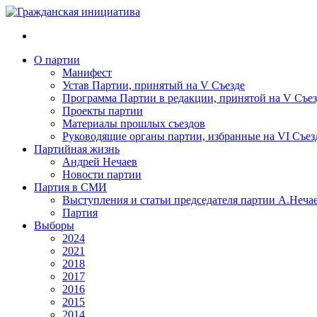
О партии
Манифест
Устав Партии, принятый на V Съезде
Программа Партии в редакции, принятой на V Съез
Проекты партии
Материалы прошлых съездов
Руководящие органы партии, избранные на VI Съез
Партийная жизнь
Андрей Нечаев
Новости партии
Партия в СМИ
Выступления и статьи председателя партии А.Неча
Партия
Выборы
2024
2021
2018
2017
2016
2015
2014