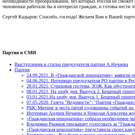
необходимости преобразований, без которых Россия не сможет
чиновники работали бы в интересах граждан, и готовы нести э
Сергей Кадыров: Спасибо, господа! Желаем Вам и Вашей парт
Партия в СМИ
Выступления и статьи председателя партии А.Нечаева
Партия
24.09.2021. В «Гражданской инициативе» заявили о
04.06.2021. Интервью председателя РО партии в Р
28.01.2021. Страховая система, ЗОЖ. Как обустроит
08.01.2021. На злобу дня. Выпуск 2. Бешеный принт
03.01.2021.На злобу дня. Выпуск 1. Бешеный принт
07.05.2020. Газета "Ведомости": "Партия «Граждан
РБК: Митинг в честь пятой годовщины событий на
Интервью Андрея Нечаева и Николая Алексеева жу
«Гражданская инициатива» собрала необходимое чи
Владимир Рыжков призывает голосовать за "Гражда
«Гражданская инициатива» представила своих канди
Коммерсантъ: «Все будет хорошо, коалиция есть», 3