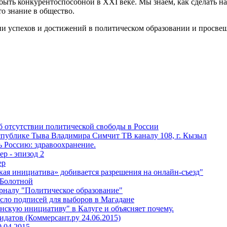
 быть конкурентоспособной в XXI веке. Мы знаем, как сделать 
то знание в общество.
ии успехов и достижений в политическом образовании и просве
б отсутствии политической свободы в России
еспублике Тыва Владимира Симчит ТВ каналу 108, г. Кызыл
ь Россию: здравоохранение.
ер - эпизод 2
ер
ская инициатива» добивается разрешения на онлайн-съезд"
 Болотной
рналу "Политическое образование"
сло подписей для выборов в Магадане
нскую инициативу" в Калуге и объясняет почему.
датов (Коммерсант.ру 24.06.2015)
0.04.2015