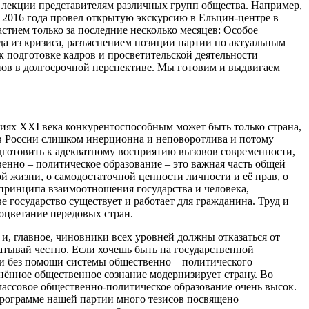
т лекции представителям различных групп общества. Например,
я 2016 года провел открытую экскурсию в Ельцин-центре в
стием только за последние несколько месяцев: Особое
а из кризиса, разъяснением позиции партии по актуальным
 подготовке кадров и просветительской деятельности
нов в долгосрочной перспективе. Мы готовим и выдвигаем
иях XXI века конкурентоспособным может быть только страна,
в России слишком инерционна и неповоротлива и потому
дготовить к адекватному восприятию вызовов современности,
енно – политическое образование – это важная часть общей
й жизни, о самодостаточной ценности личности и её прав, о
 принципа взаимоотношения государства и человека,
государство существует и работает для гражданина. Труд и
оцветание передовых стран.
и, главное, чиновники всех уровней должны отказаться от
батывай честно. Если хочешь быть на государственной
ии без помощи системы общественно – политического
енённое общественное сознание модернизирует страну. Во
массовое общественно-политическое образование очень высок.
 программе нашей партии много тезисов посвящено