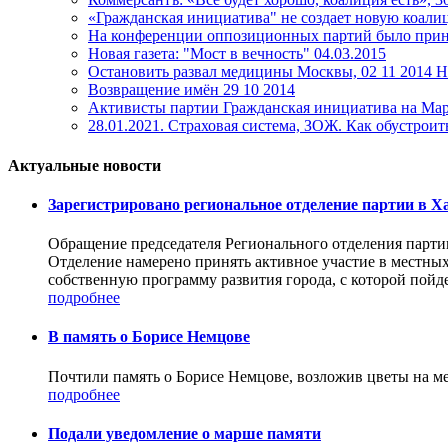
«Гражданская инициатива" не создает новую коал
На конференции оппозиционных партий было приня
Новая газета: "Мост в вечность" 04.03.2015
Остановить развал медицины Москвы, 02 11 2014 
Возвращение имён 29 10 2014
Активисты партии Гражданская инициатива на Мар
28.01.2021. Страховая система, ЗОЖ. Как обустроит
Актуальные новости
Зарегистрировано региональное отделение партии в Х
Обращение председателя Регионального отделения парти
Отделение намерено принять активное участие в местных
собственную программу развития города, с которой пойде
подробнее
В память о Борисе Немцове
Почтили память о Борисе Немцове, возложив цветы на ме
подробнее
Подали уведомление о марше памяти