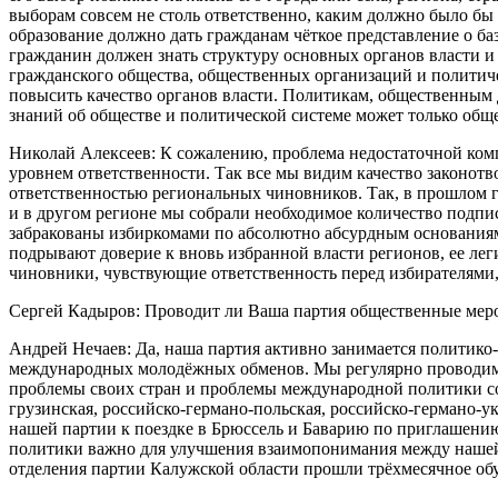
выборам совсем не столь ответственно, каким должно было бы 
образование должно дать гражданам чёткое представление о б
гражданин должен знать структуру основных органов власти и 
гражданского общества, общественных организаций и политичес
повысить качество органов власти. Политикам, общественным 
знаний об обществе и политической системе может только общ
Николай Алексеев: К сожалению, проблема недостаточной комп
уровнем ответственности. Так все мы видим качество законотв
ответственностью региональных чиновников. Так, в прошлом г
и в другом регионе мы собрали необходимое количество подпи
забракованы избиркомами по абсолютно абсурдным основаниям
подрывают доверие к вновь избранной власти регионов, ее л
чиновники, чувствующие ответственность перед избирателями,
Сергей Кадыров: Проводит ли Ваша партия общественные меро
Андрей Нечаев: Да, наша партия активно занимается политико
международных молодёжных обменов. Мы регулярно проводим 
проблемы своих стран и проблемы международной политики со 
грузинская, российско-германо-польская, российско-германо
нашей партии к поездке в Брюссель и Баварию по приглашени
политики важно для улучшения взаимопонимания между нашей 
отделения партии Калужской области прошли трёхмесячное обу