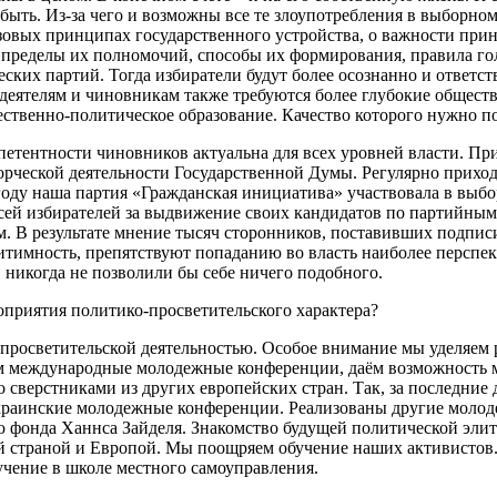
быть. Из-за чего и возможны все те злоупотребления в выборно
азовых принципах государственного устройства, о важности при
пределы их полномочий, способы их формирования, правила голо
ких партий. Тогда избиратели будут более осознанно и ответст
деятелям и чиновникам также требуются более глубокие общест
ественно-политическое образование. Качество которого нужно п
етентности чиновников актуальна для всех уровней власти. При
орческой деятельности Государственной Думы. Регулярно приход
оду наша партия «Гражданская инициатива» участвовала в выбор
сей избирателей за выдвижение своих кандидатов по партийным
. В результате мнение тысяч сторонников, поставивших подпис
егитимность, препятствуют попаданию во власть наиболее перс
 никогда не позволили бы себе ничего подобного.
приятия политико-просветительского характера?
-просветительской деятельностью. Особое внимание мы уделяем 
международные молодежные конференции, даём возможность мо
сверстниками из других европейских стран. Так, за последние 
-украинские молодежные конференции. Реализованы другие моло
ю фонда Ханнса Зайделя. Знакомство будущей политической эли
страной и Европой. Мы поощряем обучение наших активистов. 
чение в школе местного самоуправления.