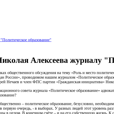
 "Политическое образование"
Николая Алексеева журналу "П
мках общественного обсуждения на тему «Роль и место политич
ан России», проводимом нашим журналом «Политическое образо
ей Нечаев и член ФПС партии «Гражданская инициатива» Нико
акционного совета журнала «Политическое образование» адвока
азование?
бщественно – политическое образование, безусловно, необходим
в первую очередь, - в выборах. У разных людей этот уровень р
раны в целом. В конечном счёте – и на его собственную жизнь. 