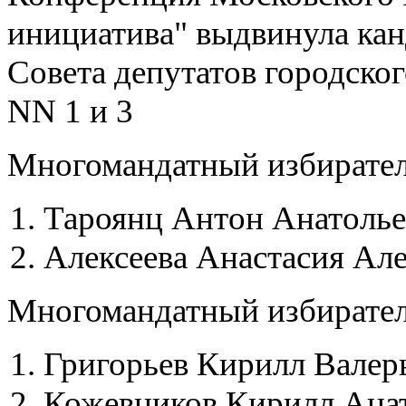
инициатива" выдвинула кан
Совета депутатов городско
NN 1 и 3
Многомандатный избирате
Тароянц Антон Анатольев
Алексеева Анастасия Але
Многомандатный избирате
Григорьев Кирилл Валерь
Кожевников Кирилл Анат